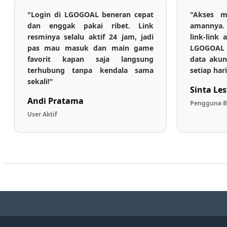
"Login di LGOGOAL beneran cepat
"Akses m
dan enggak pakai ribet. Link
amannya.
resminya selalu aktif 24 jam, jadi
link-link 
pas mau masuk dan main game
LGOGOAL i
favorit kapan saja langsung
data akun
terhubung tanpa kendala sama
setiap hari
sekali!"
Sinta Les
Andi Pratama
Pengguna B
User Aktif