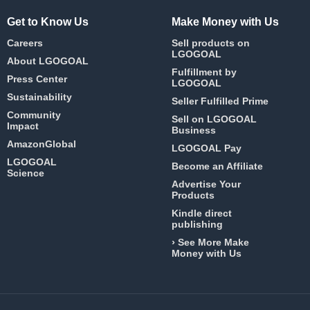
Get to Know Us
Make Money with Us
Careers
Sell products on
LGOGOAL
About LGOGOAL
Fulfillment by
Press Center
LGOGOAL
Sustainability
Seller Fulfilled Prime
Community
Sell on LGOGOAL
Impact
Business
AmazonGlobal
LGOGOAL Pay
LGOGOAL
Become an Affiliate
Science
Advertise Your
Products
Kindle direct
publishing
›
See More Make
Money with Us