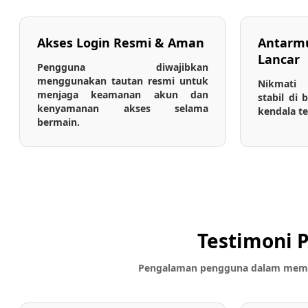
Akses Login Resmi & Aman
Antarmu
Lancar
Pengguna diwajibkan
menggunakan tautan resmi untuk
Nikmati 
menjaga keamanan akun dan
stabil di
kenyamanan akses selama
kendala t
bermain.
Testimoni
Pengalaman pengguna dalam memaha