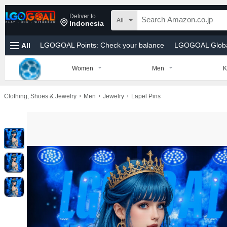
Deliver to
All
Indonesia
LGOGOAL Points
: Check your balance
LGOGOAL Glob
All
Japanese Books
Home & Kitchen
Computers & Perip
Women
Men
K
›
›
›
Clothing, Shoes & Jewelry
Men
Jewelry
Lapel Pins