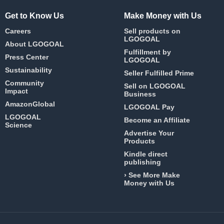
Get to Know Us
Make Money with Us
Careers
Sell products on
LGOGOAL
About LGOGOAL
Fulfillment by
Press Center
LGOGOAL
Sustainability
Seller Fulfilled Prime
Community
Sell on LGOGOAL
Impact
Business
AmazonGlobal
LGOGOAL Pay
LGOGOAL
Become an Affiliate
Science
Advertise Your
Products
Kindle direct
publishing
›
See More Make
Money with Us