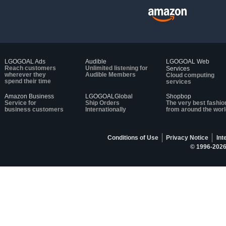
LGOGOAL Ads
Audible
LGOGOAL Web
Reach customers
Unlimited listening for
Services
wherever they
Audible Members
Cloud computing
spend their time
services
Amazon Business
LGOGOALGlobal
Shopbop
Service for
Ship Orders
The very best fashio
business customers
Internationally
from around the worl
Conditions of Use
Privacy Notice
Int
© 1996-2026,