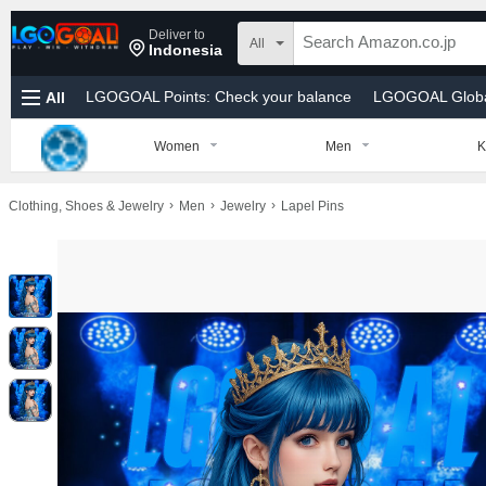
Deliver to
All
Indonesia
LGOGOAL Points
: Check your balance
LGOGOAL Glob
All
Japanese Books
Home & Kitchen
Computers & Perip
Women
Men
K
›
›
›
Clothing, Shoes & Jewelry
Men
Jewelry
Lapel Pins