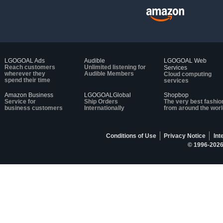
LGOGOAL Ads
Audible
LGOGOAL Web
Reach customers
Unlimited listening for
Services
wherever they
Audible Members
Cloud computing
spend their time
services
Amazon Business
LGOGOALGlobal
Shopbop
Service for
Ship Orders
The very best fashio
business customers
Internationally
from around the worl
Conditions of Use
Privacy Notice
Int
© 1996-2026,