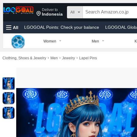
Deliver to
All
Indonesia
LGOGOAL Points
: Check your balance
LGOGOAL Glob
All
Japanese Books
Home & Kitchen
Computers & Perip
Women
Men
K
›
›
›
Clothing, Shoes & Jewelry
Men
Jewelry
Lapel Pins