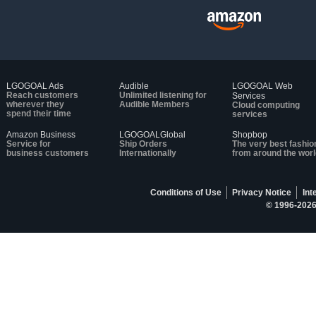
LGOGOAL Ads
Audible
LGOGOAL Web
Reach customers
Unlimited listening for
Services
wherever they
Audible Members
Cloud computing
spend their time
services
Amazon Business
LGOGOALGlobal
Shopbop
Service for
Ship Orders
The very best fashio
business customers
Internationally
from around the worl
Conditions of Use
Privacy Notice
Int
© 1996-2026,