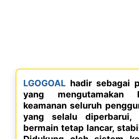
LGOGOAL
hadir sebagai p
yang mengutamakan k
keamanan seluruh pengguna
yang selalu diperbarui,
bermain tetap lancar, stab