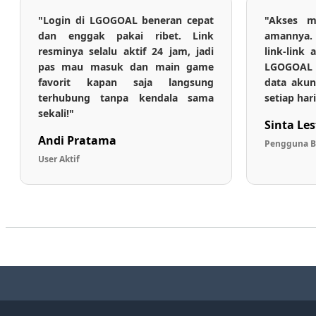
"Login di LGOGOAL beneran cepat
"Akses m
dan enggak pakai ribet. Link
amannya.
resminya selalu aktif 24 jam, jadi
link-link 
pas mau masuk dan main game
LGOGOAL i
favorit kapan saja langsung
data akun
terhubung tanpa kendala sama
setiap hari
sekali!"
Sinta Les
Andi Pratama
Pengguna B
User Aktif