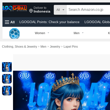
Deliver to
All
Indonesia
LGOGOAL Points
: Check your balance
LGOGOAL Glob
All
Japanese Books
Home & Kitchen
Computers & Perip
Women
Men
K
›
›
›
Clothing, Shoes & Jewelry
Men
Jewelry
Lapel Pins