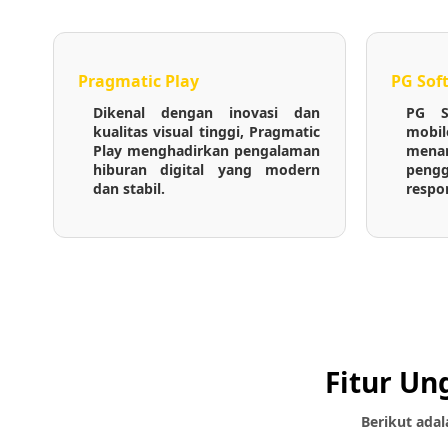
Pragmatic Play
PG Sof
Dikenal dengan inovasi dan
PG S
kualitas visual tinggi, Pragmatic
mobi
Play menghadirkan pengalaman
mena
hiburan digital yang modern
peng
dan stabil.
respon
Fitur U
Berikut ada