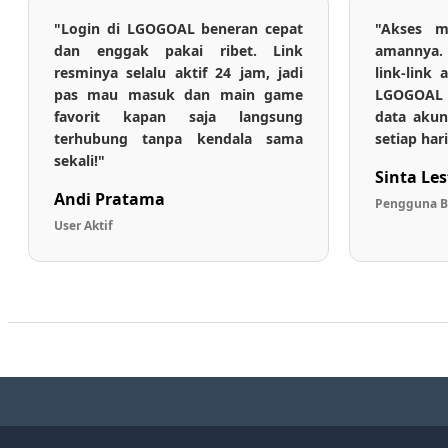
"Login di LGOGOAL beneran cepat
"Akses m
dan enggak pakai ribet. Link
amannya.
resminya selalu aktif 24 jam, jadi
link-link 
pas mau masuk dan main game
LGOGOAL i
favorit kapan saja langsung
data akun
terhubung tanpa kendala sama
setiap hari
sekali!"
Sinta Les
Andi Pratama
Pengguna B
User Aktif