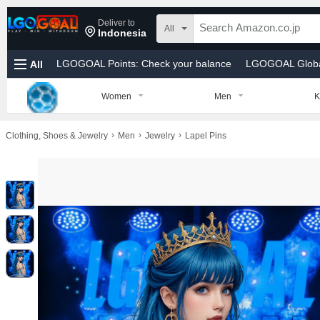
Deliver to
All
Indonesia
LGOGOAL Points
: Check your balance
LGOGOAL Glob
All
Japanese Books
Home & Kitchen
Computers & Perip
Women
Men
K
›
›
›
Clothing, Shoes & Jewelry
Men
Jewelry
Lapel Pins