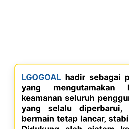
LGOGOAL
hadir sebagai p
yang mengutamakan k
keamanan seluruh pengguna
yang selalu diperbarui,
bermain tetap lancar, stab