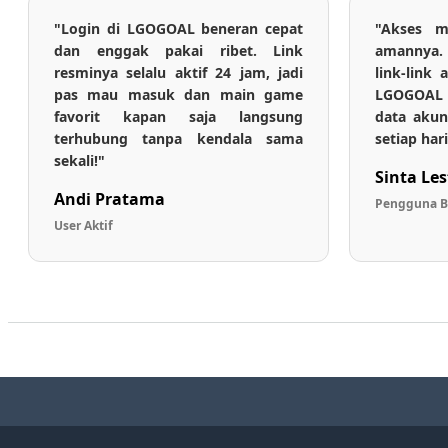
"Login di LGOGOAL beneran cepat
"Akses m
dan enggak pakai ribet. Link
amannya.
resminya selalu aktif 24 jam, jadi
link-link 
pas mau masuk dan main game
LGOGOAL i
favorit kapan saja langsung
data akun
terhubung tanpa kendala sama
setiap hari
sekali!"
Sinta Les
Andi Pratama
Pengguna B
User Aktif