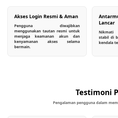
Akses Login Resmi & Aman
Antarmu
Lancar
Pengguna diwajibkan
menggunakan tautan resmi untuk
Nikmati 
menjaga keamanan akun dan
stabil di
kenyamanan akses selama
kendala t
bermain.
Testimoni
Pengalaman pengguna dalam memaha