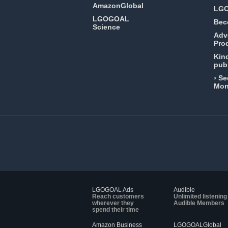
AmazonGlobal
LGO
LGOGOAL
Beco
Science
Adv
Pro
Kind
pub
›
Se
Mon
LGOGOAL Ads
Audible
Reach customers
Unlimited listening
wherever they
Audible Members
spend their time
Amazon Business
LGOGOALGlobal