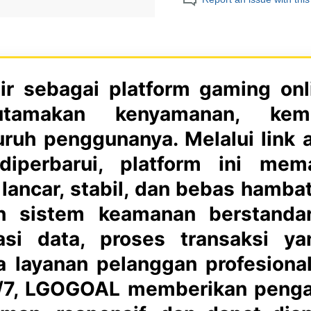
r sebagai platform gaming onl
tamakan kenyamanan, kem
ruh penggunanya. Melalui link al
diperbarui, platform ini mem
lancar, stabil, dan bebas hamba
h sistem keamanan berstandar
asi data, proses transaksi y
rta layanan pelanggan profesiona
7, LGOGOAL memberikan penga