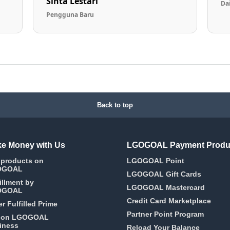
Sinta Lestari
Dai
Pengguna Baru
Back to top
e Money with Us
LGOGOAL Payment Produ
l products on
LGOGOAL Point
OGOAL
LGOGOAL Gift Cards
illment by
LGOGOAL Mastercard
OGOAL
Credit Card Marketplace
er Fulfilled Prime
Partner Point Program
l on LGOGOAL
iness
Reload Your Balance