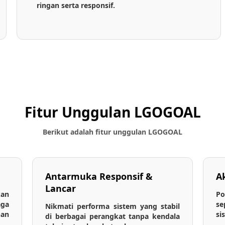
ringan serta responsif.
Fitur Unggulan LGOGOAL
Berikut adalah fitur unggulan LGOGOAL
Antarmuka Responsif &
A
Lancar
kan
Po
ga
se
Nikmati performa sistem yang stabil
an
si
di berbagai perangkat tanpa kendala