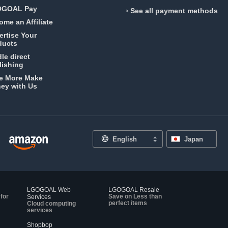
GOAL Pay
›
See all payment methods
me an Affiliate
ertise Your
ducts
le direct
lishing
e More Make
ey with Us
English
Japan
LGOGOAL Web
LGOGOAL Resale
 for
Save on Less than
Services
perfect items
Cloud computing
services
Shopbop