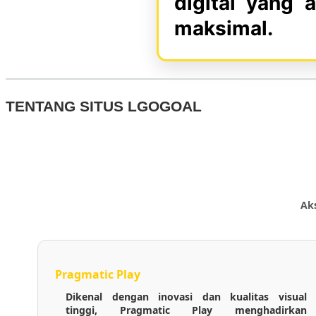
digital yang 
maksimal.
TENTANG SITUS LGOGOAL
Aks
Pragmatic Play
Dikenal dengan inovasi dan kualitas visual
tinggi, Pragmatic Play menghadirkan