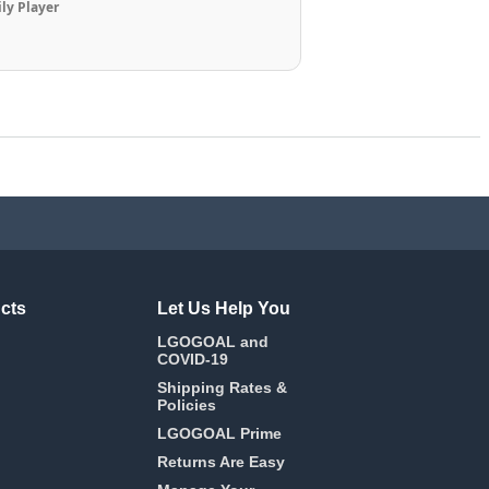
ly Player
cts
Let Us Help You
LGOGOAL and
COVID-19
Shipping Rates &
Policies
LGOGOAL Prime
Returns Are Easy