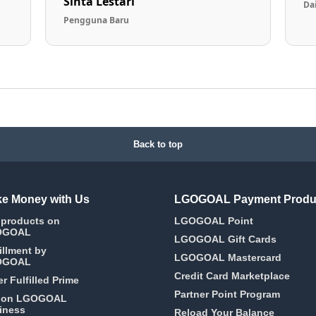
Sinta Lestari
Dai
Pengguna Baru
Back to top
e Money with Us
LGOGOAL Payment Produ
l products on
LGOGOAL Point
OGOAL
LGOGOAL Gift Cards
illment by
LGOGOAL Mastercard
OGOAL
Credit Card Marketplace
er Fulfilled Prime
Partner Point Program
l on LGOGOAL
iness
Reload Your Balance