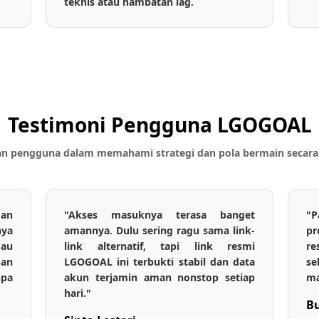
teknis atau hambatan lag.
Testimoni Pengguna LGOGOAL
n pengguna dalam memahami strategi dan pola bermain secara l
dan
"Akses masuknya terasa banget
"P
nya
amannya. Dulu sering ragu sama link-
pr
mau
link alternatif, tapi link resmi
re
pan
LGOGOAL ini terbukti stabil dan data
se
pa
akun terjamin aman nonstop setiap
ma
hari."
Bu