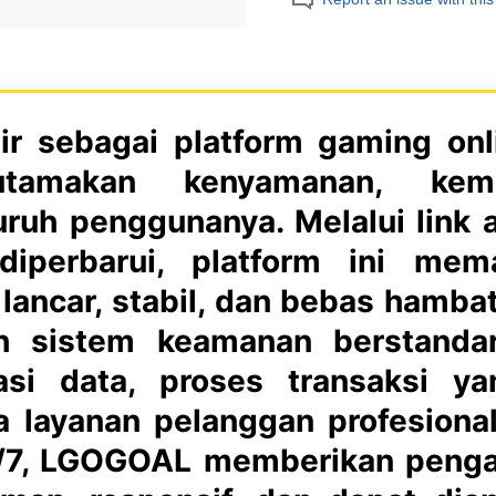
r sebagai platform gaming onl
tamakan kenyamanan, kem
ruh penggunanya. Melalui link al
diperbarui, platform ini mem
lancar, stabil, dan bebas hamba
h sistem keamanan berstandar
asi data, proses transaksi y
rta layanan pelanggan profesiona
7, LGOGOAL memberikan penga