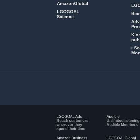
AmazonGlobal
LGO
LGOGOAL
Beco
Science
Adv
Pro
Kind
pub
›
Se
Mon
LGOGOAL Ads
Audible
Reach customers
Unlimited listening
wherever they
Audible Members
spend their time
Amazon Business
LGOGOALGlobal