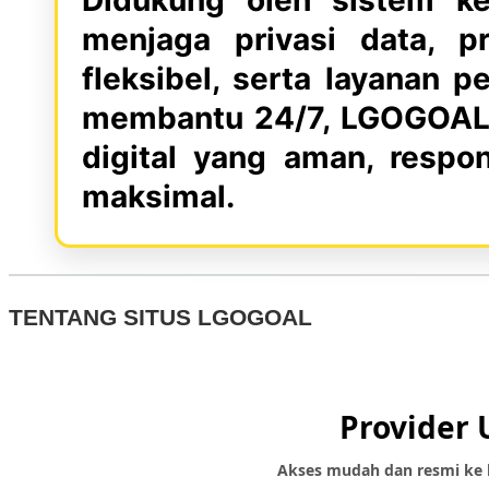
Didukung oleh sistem ke
menjaga privasi data, p
fleksibel, serta layanan 
membantu 24/7, LGOGOAL
digital yang aman, respon
maksimal.
TENTANG SITUS LGOGOAL
Provider
Akses mudah dan resmi ke 