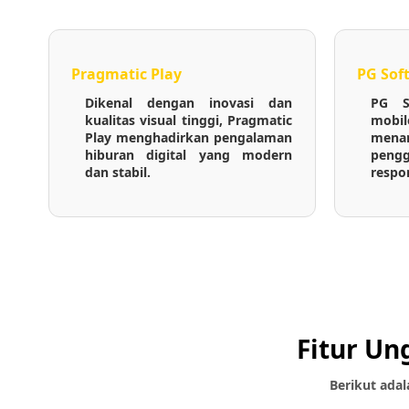
Pragmatic Play
PG Sof
Dikenal dengan inovasi dan
PG S
kualitas visual tinggi, Pragmatic
mobi
Play menghadirkan pengalaman
mena
hiburan digital yang modern
peng
dan stabil.
respon
Fitur U
Berikut ada