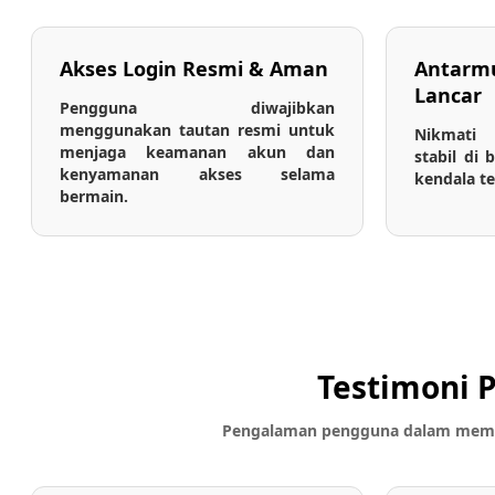
Akses Login Resmi & Aman
Antarmu
Lancar
Pengguna diwajibkan
menggunakan tautan resmi untuk
Nikmati 
menjaga keamanan akun dan
stabil di
kenyamanan akses selama
kendala t
bermain.
Testimoni
Pengalaman pengguna dalam memaha