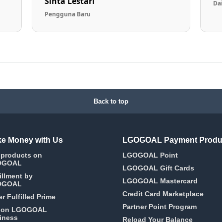
Sinta Lestari
Dai
Pengguna Baru
Back to top
e Money with Us
LGOGOAL Payment Produ
l products on
LGOGOAL Point
OGOAL
LGOGOAL Gift Cards
illment by
LGOGOAL Mastercard
OGOAL
Credit Card Marketplace
er Fulfilled Prime
Partner Point Program
l on LGOGOAL
iness
Reload Your Balance