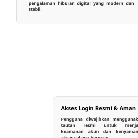
pengalaman hiburan digital yang modern dan
stabil.
Akses Login Resmi & Aman
Pengguna diwajibkan mengguna
tautan resmi untuk menja
keamanan akun dan kenyaman
akses selama bermain.