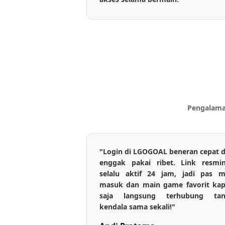
Pengalama
"Login di LGOGOAL beneran cepat 
enggak pakai ribet. Link resmi
selalu aktif 24 jam, jadi pas 
masuk dan main game favorit ka
saja langsung terhubung tan
kendala sama sekali!"