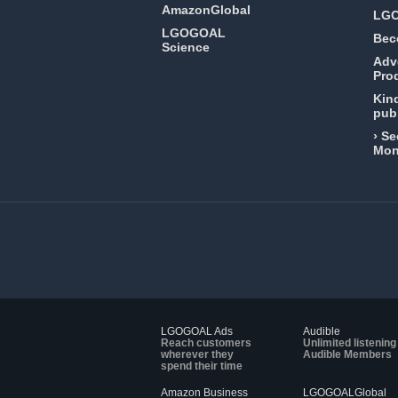
AmazonGlobal
LGO
LGOGOAL
Beco
Science
Adv
Pro
Kind
pub
›
Se
Mon
LGOGOAL Ads
Audible
Reach customers
Unlimited listening
wherever they
Audible Members
spend their time
Amazon Business
LGOGOALGlobal