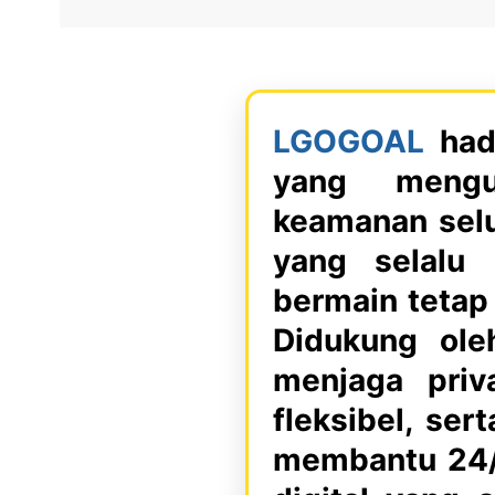
LGOGOAL
hadi
yang mengu
keamanan selu
yang selalu 
bermain tetap 
Didukung ole
menjaga priv
fleksibel, se
membantu 24/