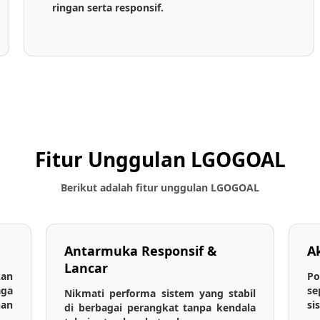
ringan serta responsif.
Fitur Unggulan LGOGOAL
Berikut adalah fitur unggulan LGOGOAL
Antarmuka Responsif &
A
Lancar
kan
Po
ga
se
Nikmati performa sistem yang stabil
an
si
di berbagai perangkat tanpa kendala