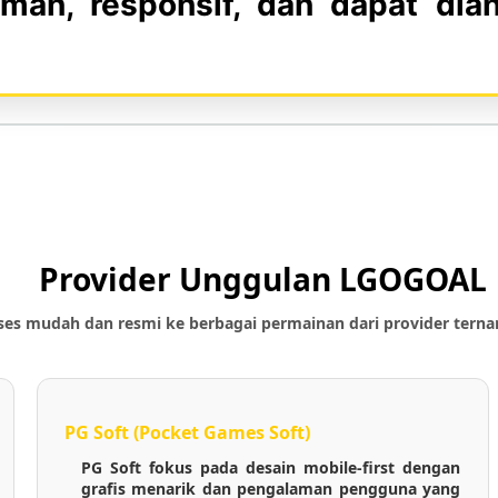
aman, responsif, dan dapat dia
Provider Unggulan LGOGOAL
es mudah dan resmi ke berbagai permainan dari provider tern
PG Soft (Pocket Games Soft)
PG Soft fokus pada desain mobile-first dengan
grafis menarik dan pengalaman pengguna yang