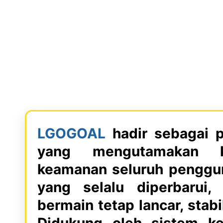
LGOGOAL
hadir sebagai p
yang mengutamakan k
keamanan seluruh pengguna
yang selalu diperbarui,
bermain tetap lancar, stab