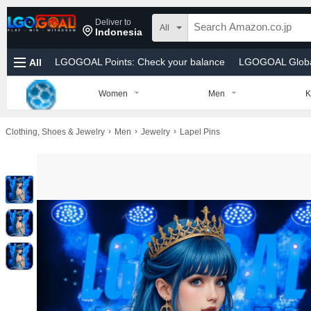
Deliver to
All
Indonesia
LGOGOAL Points
: Check your balance
LGOGOAL Glob
All
Japanese Books
Home & Kitchen
Computers & Perip
Women
Men
K
›
›
›
Clothing, Shoes & Jewelry
Men
Jewelry
Lapel Pins