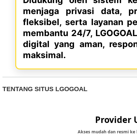
Didukung oleh sistem ke
menjaga privasi data, p
fleksibel, serta layanan 
membantu 24/7, LGOGOAL
digital yang aman, respon
maksimal.
TENTANG SITUS LGOGOAL
Provider
Akses mudah dan resmi ke 