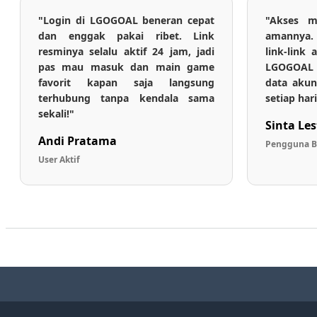
"Login di LGOGOAL beneran cepat
"Akses m
dan enggak pakai ribet. Link
amannya.
resminya selalu aktif 24 jam, jadi
link-link 
pas mau masuk dan main game
LGOGOAL i
favorit kapan saja langsung
data akun
terhubung tanpa kendala sama
setiap hari
sekali!"
Sinta Les
Andi Pratama
Pengguna B
User Aktif