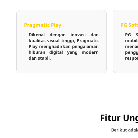
Pragmatic Play
PG Sof
Dikenal dengan inovasi dan
PG S
kualitas visual tinggi, Pragmatic
mobi
Play menghadirkan pengalaman
mena
hiburan digital yang modern
peng
dan stabil.
respon
Fitur U
Berikut ada