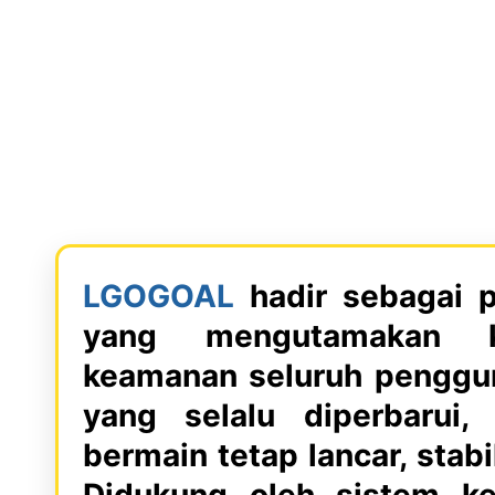
LGOGOAL
hadir sebagai p
yang mengutamakan k
keamanan seluruh pengguna
yang selalu diperbarui,
bermain tetap lancar, stab